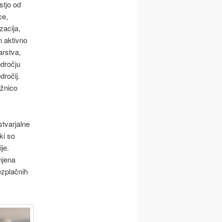
stjo od
ce,
zacija,
n aktivno
arstva,
odročju
dročij.
ižnico
tvarjalne
ki so
je.
njena
ezplačnih