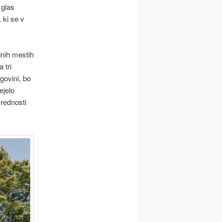
 glas
 ki se v
dnih mestih
 tri
govini, bo
ejelo
vrednosti