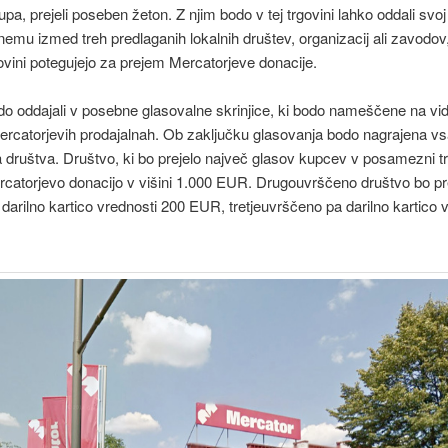
upa, prejeli poseben žeton. Z njim bodo v tej trgovini lahko oddali svoj
emu izmed treh predlaganih lokalnih društev, organizacij ali zavodov,
govini potegujejo za prejem Mercatorjeve donacije.
o oddajali v posebne glasovalne skrinjice, ki bodo nameščene na vi
ercatorjevih prodajalnah. Ob zaključku glasovanja bodo nagrajena vsa
 društva. Društvo, ki bo prejelo največ glasov kupcev v posamezni tr
rcatorjevo donacijo v višini 1.000 EUR. Drugouvrščeno društvo bo pr
 darilno kartico vrednosti 200 EUR, tretjeuvrščeno pa darilno kartico 