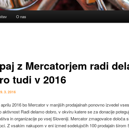
nitev
O nas
paj z Mercatorjem radi de
ro tudi v 2016
9. 3. 2016
aprilu 2016 bo Mercator v manjših prodajalnah ponovno izvedel vse
 aktivnost Radi delamo dobro, v okviru katere se za donacije potegu
uštva in organizacije po vsej Sloveniji. Mercator zmagovalce določa 
pci. Z vsakim nakupom v eni izmed sodelujočih 100 prodajaln širom 