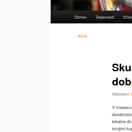
Glavni
Domov
Dejavnosti
Včla
meni
Krmarjenje
←
Nazaj
po
prispevkih
Sku
dob
Objavljeno
2
V mesecu 
donatorsko
lokalna dr
svojimi ku