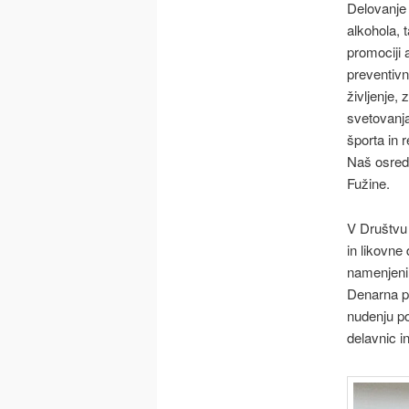
Delovanje 
alkohola, 
promociji 
preventivn
življenje,
svetovanja
športa in r
Naš osredn
Fužine.
V Društvu 
in likovne
namenjeni 
Denarna p
nudenju p
delavnic i