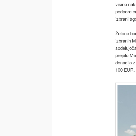
višino nak
podpore en
izbrani tr
Žetone bod
izbranih M
sodelujoča
prejelo Me
donacijo z
100 EUR.