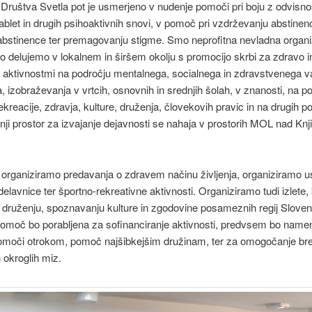
Društva Svetla pot je usmerjeno v nudenje pomoči pri boju z odvisno
tablet in drugih psihoaktivnih snovi, v pomoč pri vzdrževanju abstinen
abstinence ter premagovanju stigme. Smo neprofitna nevladna organi
o delujemo v lokalnem in širšem okolju s promocijo skrbi za zdravo i
 z aktivnostmi na področju mentalnega, socialnega in zdravstvenega v
, izobraževanja v vrtcih, osnovnih in srednjih šolah, v znanosti, na p
ekreacije, zdravja, kulture, druženja, človekovih pravic in na drugih po
ji prostor za izvajanje dejavnosti se nahaja v prostorih MOL nad Knj
organiziramo predavanja o zdravem načinu življenja, organiziramo us
 delavnice ter športno-rekreativne aktivnosti. Organiziramo tudi izlete, 
druženju, spoznavanju kulture in zgodovine posameznih regij Sloveni
omoč bo porabljena za sofinanciranje aktivnosti, predvsem bo name
omoči otrokom, pomoč najšibkejšim družinam, ter za omogočanje br
n okroglih miz.