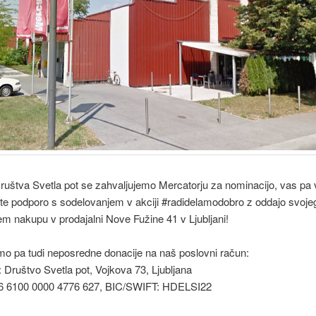
ruštva Svetla pot se zahvaljujemo Mercatorju za nominacijo, vas pa
te podporo s sodelovanjem v akciji #radidelamodobro z oddajo svoje
em nakupu v prodajalni Nove Fužine 41 v Ljubljani!
o pa tudi neposredne donacije na naš poslovni račun:
 Društvo Svetla pot, Vojkova 73, Ljubljana
6 6100 0000 4776 627, BIC/SWIFT: HDELSI22