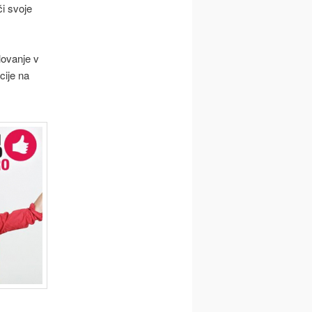
či svoje
lovanje v
cije na