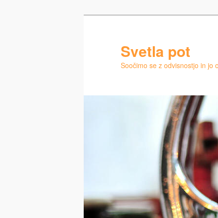
Preskoči
na
glavno
Svetla pot
vsebino
Soočimo se z odvisnostjo in jo