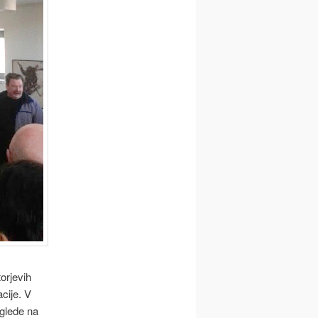
orjevih
cije. V
 glede na