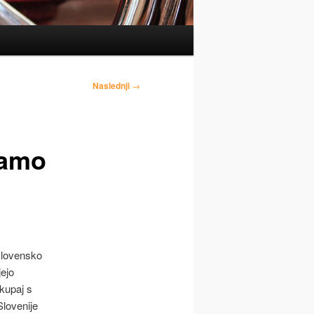
Naslednji
→
lamo
slovensko
jejo
skupaj s
Slovenije