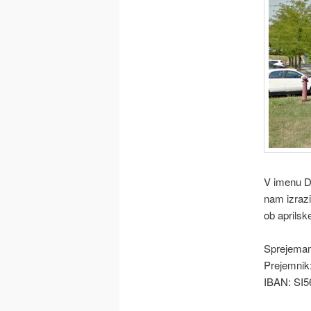
V imenu D
nam izrazi
ob aprilsk
Sprejemam
Prejemnik:
IBAN: SI5